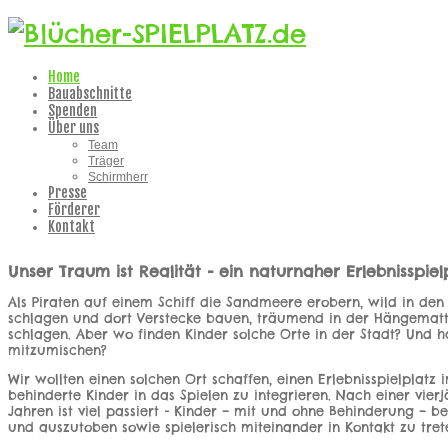
Home
Bauabschnitte
Spenden
Über uns
Team
Träger
Schirmherr
Presse
Förderer
Kontakt
Unser Traum ist Realität - ein naturnaher Erlebnisspielp
Als Piraten auf einem Schiff die Sandmeere erobern, wild in de
schlagen und dort Verstecke bauen, träumend in der Hängematte
schlagen. Aber wo finden Kinder solche Orte in der Stadt? Und 
mitzumischen?
Wir wollten einen solchen Ort schaffen, einen Erlebnisspielplatz 
behinderte Kinder in das Spielen zu integrieren. Nach einer vier
Jahren ist viel passiert - Kinder – mit und ohne Behinderung –
und auszutoben sowie spielerisch miteinander in Kontakt zu tret