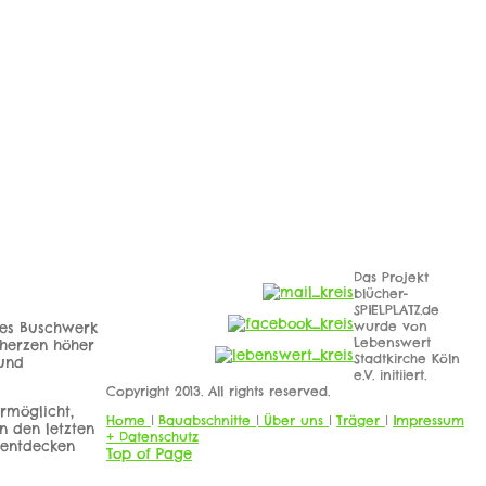
Das Projekt
blücher-
SPIELPLATZ.de
wurde von
tes Buschwerk
Lebenswert
rherzen höher
Stadtkirche Köln
 und
e.V. initiiert.
Copyright 2013. All rights reserved.
ermöglicht,
Home
|
Bauabschnitte
|
Über uns
|
Träger
|
Impressum
n den letzten
+ Datenschutz
 entdecken
Top of Page